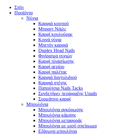
Σπίτι
Προϊόντα
Νύχια
Καρφιά κουτιού
Μπραντ Νάιλς
Καρφί κουλούρας
Κοινά νύχια
Μπετόν καρφιά
Duplex Head Nails
Φινίρισμα νυχιών
Καρφί πλαισίωσης
Καρφί αερίου
Καρφί παλέτας
Καρφιά δαχτυλιδιού
Καρφιά στέγης
Παπούτσια Nails Tacks
Συνδετήρες περίφραξης Unails
Συρμάτινο καρφί
Μπουλόνια
Μπουλόνια αγκύρωσης
Μπουλόνια κάμψης
Μπουλόνια μεταφοράς
Μπουλόνια με μισό σπείρωμα
Εξάγωνα μπουλόνια