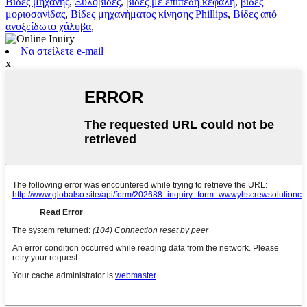
Βίδες μηχανής
,
Ξυλοβίδες
,
βίδες με επίπεδη κεφαλή
,
βίδες
μοριοσανίδας
,
Βίδες μηχανήματος κίνησης Phillips
,
Βίδες από
ανοξείδωτο χάλυβα
,
Να στείλετε e-mail
x