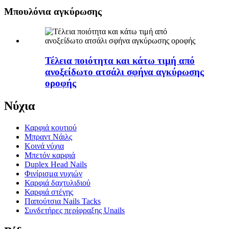
Μπουλόνια αγκύρωσης
Τέλεια ποιότητα και κάτω τιμή από
ανοξείδωτο ατσάλι σφήνα αγκύρωσης
οροφής
Νύχια
Καρφιά κουτιού
Μπραντ Νάιλς
Κοινά νύχια
Μπετόν καρφιά
Duplex Head Nails
Φινίρισμα νυχιών
Καρφιά δαχτυλιδιού
Καρφιά στέγης
Παπούτσια Nails Tacks
Συνδετήρες περίφραξης Unails