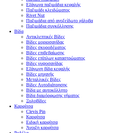
Εξάγωνα παξιμάδια κεφαλής
Παξιμάδι κλειδώματος
Rivet Nut
Παξιμάδια από ανοξείδωτο χάλυβα
Παξιμάδια συγκόλλησης
Βίδα
Αντικλεπτικές Βίδες
Βίδες μοριοσανίδας
Βίδες σκυροδέματος
Βίδες επιβεβαίωσης
Βίδες επίπλων καταστρώματος
Βίδες γυψοσανίδας
Εξάγωνη βίδα κεφαλής
Βίδες μηχανής
Μεταλλικές Βίδες
Βίδες Αυτοδιάτρησης
Βίδα με αυτοκόλλητο
Βίδα διαμόρφωσης νήματος
Ξυλοβίδες
Καρφίτσα
Clevis Pin
Καρφίτσα
Ειδική καρφίτσα
Άνοιξη καρφίτσα
Ροδέλα