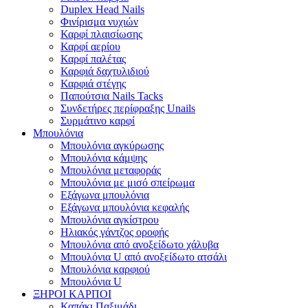
Duplex Head Nails
Φινίρισμα νυχιών
Καρφί πλαισίωσης
Καρφί αερίου
Καρφί παλέτας
Καρφιά δαχτυλιδιού
Καρφιά στέγης
Παπούτσια Nails Tacks
Συνδετήρες περίφραξης Unails
Συρμάτινο καρφί
Μπουλόνια
Μπουλόνια αγκύρωσης
Μπουλόνια κάμψης
Μπουλόνια μεταφοράς
Μπουλόνια με μισό σπείρωμα
Εξάγωνα μπουλόνια
Εξάγωνα μπουλόνια κεφαλής
Μπουλόνια αγκίστρου
Ηλιακός γάντζος οροφής
Μπουλόνια από ανοξείδωτο χάλυβα
Μπουλόνια U από ανοξείδωτο ατσάλι
Μπουλόνια καρφιού
Μπουλόνια U
ΞΗΡΟΙ ΚΑΡΠΟΙ
Καπάκι Παξιμάδι