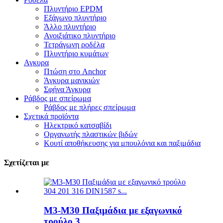
Πλυντήριο EPDM
Εξάγωνο πλυντήριο
Άλλο πλυντήριο
Ανοιξιάτικο πλυντήριο
Τετράγωνη ροδέλα
Πλυντήριο κυμάτων
Αγκυρα
Πτώση στο Anchor
Άγκυρα μανικιών
Σφήνα Άγκυρα
Ράβδος με σπείρωμα
Ράβδος με πλήρες σπείρωμα
Σχετικά προϊόντα
Ηλεκτρικό κατσαβίδι
Οργανωτής πλαστικών βιδών
Κουτί αποθήκευσης για μπουλόνια και παξιμάδια
Σχετίζεται με
M3-M30 Παξιμάδια με εξαγωνικό
τρούλο 3...