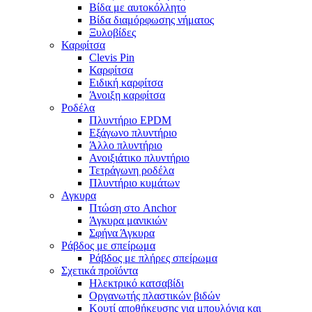
Βίδα με αυτοκόλλητο
Βίδα διαμόρφωσης νήματος
Ξυλοβίδες
Καρφίτσα
Clevis Pin
Καρφίτσα
Ειδική καρφίτσα
Άνοιξη καρφίτσα
Ροδέλα
Πλυντήριο EPDM
Εξάγωνο πλυντήριο
Άλλο πλυντήριο
Ανοιξιάτικο πλυντήριο
Τετράγωνη ροδέλα
Πλυντήριο κυμάτων
Αγκυρα
Πτώση στο Anchor
Άγκυρα μανικιών
Σφήνα Άγκυρα
Ράβδος με σπείρωμα
Ράβδος με πλήρες σπείρωμα
Σχετικά προϊόντα
Ηλεκτρικό κατσαβίδι
Οργανωτής πλαστικών βιδών
Κουτί αποθήκευσης για μπουλόνια και