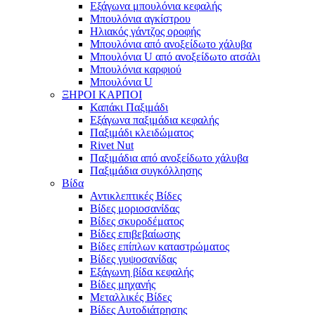
Εξάγωνα μπουλόνια κεφαλής
Μπουλόνια αγκίστρου
Ηλιακός γάντζος οροφής
Μπουλόνια από ανοξείδωτο χάλυβα
Μπουλόνια U από ανοξείδωτο ατσάλι
Μπουλόνια καρφιού
Μπουλόνια U
ΞΗΡΟΙ ΚΑΡΠΟΙ
Καπάκι Παξιμάδι
Εξάγωνα παξιμάδια κεφαλής
Παξιμάδι κλειδώματος
Rivet Nut
Παξιμάδια από ανοξείδωτο χάλυβα
Παξιμάδια συγκόλλησης
Βίδα
Αντικλεπτικές Βίδες
Βίδες μοριοσανίδας
Βίδες σκυροδέματος
Βίδες επιβεβαίωσης
Βίδες επίπλων καταστρώματος
Βίδες γυψοσανίδας
Εξάγωνη βίδα κεφαλής
Βίδες μηχανής
Μεταλλικές Βίδες
Βίδες Αυτοδιάτρησης