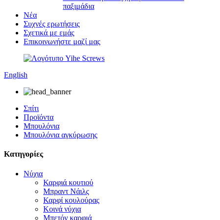
παξιμάδια
Νέα
Συχνές ερωτήσεις
Σχετικά με εμάς
Επικοινωνήστε μαζί μας
English
Σπίτι
Προϊόντα
Μπουλόνια
Μπουλόνια αγκύρωσης
Κατηγορίες
Νύχια
Καρφιά κουτιού
Μπραντ Νάιλς
Καρφί κουλούρας
Κοινά νύχια
Μπετόν καρφιά