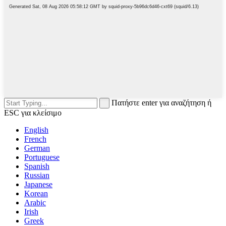
Πατήστε enter για αναζήτηση ή
ESC για κλείσιμο
English
French
German
Portuguese
Spanish
Russian
Japanese
Korean
Arabic
Irish
Greek