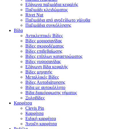
Εξάγωνα παξιμάδια κεφαλής
Παξιμάδι κλειδώματος
Rivet Nut
Παξιμάδια από ανοξείδωτο χάλυβα
Παξιμάδια συγκόλλησης
Βίδα
Αντικλεπτικές Βίδες
Βίδες μοριοσανίδας
Βίδες σκυροδέματος
Βίδες επιβεβαίωσης
Βίδες επίπλων καταστρώματος
Βίδες γυψοσανίδας
Εξάγωνη βίδα κεφαλής
Βίδες μηχανής
Μεταλλικές Βίδες
Βίδες Αυτοδιάτρησης
Βίδα με αυτοκόλλητο
Βίδα διαμόρφωσης νήματος
Ξυλοβίδες
Καρφίτσα
Clevis Pin
Καρφίτσα
Ειδική καρφίτσα
Άνοιξη καρφίτσα
Ροδέλα