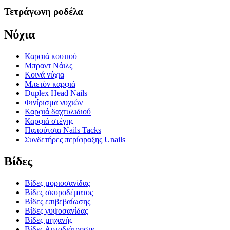
Τετράγωνη ροδέλα
Νύχια
Καρφιά κουτιού
Μπραντ Νάιλς
Κοινά νύχια
Μπετόν καρφιά
Duplex Head Nails
Φινίρισμα νυχιών
Καρφιά δαχτυλιδιού
Καρφιά στέγης
Παπούτσια Nails Tacks
Συνδετήρες περίφραξης Unails
Βίδες
Βίδες μοριοσανίδας
Βίδες σκυροδέματος
Βίδες επιβεβαίωσης
Βίδες γυψοσανίδας
Βίδες μηχανής
Βίδες Αυτοδιάτρησης