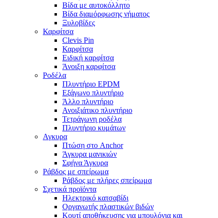
Βίδα με αυτοκόλλητο
Βίδα διαμόρφωσης νήματος
Ξυλοβίδες
Καρφίτσα
Clevis Pin
Καρφίτσα
Ειδική καρφίτσα
Άνοιξη καρφίτσα
Ροδέλα
Πλυντήριο EPDM
Εξάγωνο πλυντήριο
Άλλο πλυντήριο
Ανοιξιάτικο πλυντήριο
Τετράγωνη ροδέλα
Πλυντήριο κυμάτων
Αγκυρα
Πτώση στο Anchor
Άγκυρα μανικιών
Σφήνα Άγκυρα
Ράβδος με σπείρωμα
Ράβδος με πλήρες σπείρωμα
Σχετικά προϊόντα
Ηλεκτρικό κατσαβίδι
Οργανωτής πλαστικών βιδών
Κουτί αποθήκευσης για μπουλόνια και