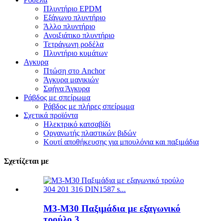
Πλυντήριο EPDM
Εξάγωνο πλυντήριο
Άλλο πλυντήριο
Ανοιξιάτικο πλυντήριο
Τετράγωνη ροδέλα
Πλυντήριο κυμάτων
Αγκυρα
Πτώση στο Anchor
Άγκυρα μανικιών
Σφήνα Άγκυρα
Ράβδος με σπείρωμα
Ράβδος με πλήρες σπείρωμα
Σχετικά προϊόντα
Ηλεκτρικό κατσαβίδι
Οργανωτής πλαστικών βιδών
Κουτί αποθήκευσης για μπουλόνια και παξιμάδια
Σχετίζεται με
M3-M30 Παξιμάδια με εξαγωνικό
τρούλο 3...