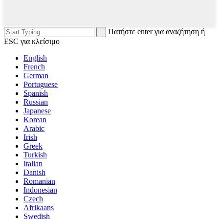
Πατήστε enter για αναζήτηση ή
ESC για κλείσιμο
English
French
German
Portuguese
Spanish
Russian
Japanese
Korean
Arabic
Irish
Greek
Turkish
Italian
Danish
Romanian
Indonesian
Czech
Afrikaans
Swedish