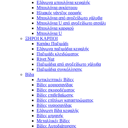
Εξάγωνα μπουλόνια κεφαλής
Μπουλόνια αγκίστρου
Ηλιακός γάντζος οροφής
Μπουλόνια από ανοξείδωτο χάλυβα
Μπουλόνια U από ανοξείδωτο ατσάλι
Μπουλόνια καρφιού
Μπουλόνια U
ΞΗΡΟΙ ΚΑΡΠΟΙ
Καπάκι Παξιμάδι
Εξάγωνα παξιμάδια κεφαλής
Παξιμάδι κλειδώματος
Rivet Nut
Παξιμάδια από ανοξείδωτο χάλυβα
Παξιμάδια συγκόλλησης
Βίδα
Αντικλεπτικές Βίδες
Βίδες μοριοσανίδας
Βίδες σκυροδέματος
Βίδες επιβεβαίωσης
Βίδες επίπλων καταστρώματος
Βίδες γυψοσανίδας
Εξάγωνη βίδα κεφαλής
Βίδες μηχανής
Μεταλλικές Βίδες
Βίδες Αυτοδιάτρησης