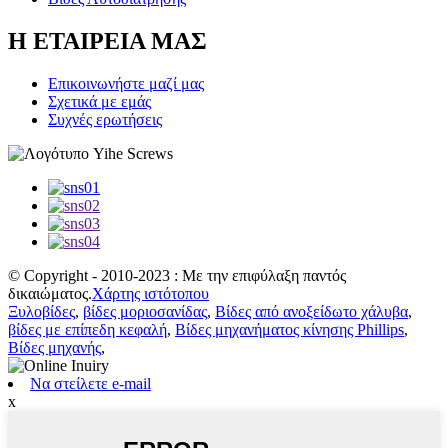
Η ΕΤΑΙΡΕΙΑ ΜΑΣ
Επικοινωνήστε μαζί μας
Σχετικά με εμάς
Συχνές ερωτήσεις
© Copyright - 2010-2023 : Με την επιφύλαξη παντός
δικαιώματος.
Χάρτης ιστότοπου
Ξυλοβίδες
,
βίδες μοριοσανίδας
,
Βίδες από ανοξείδωτο χάλυβα
,
βίδες με επίπεδη κεφαλή
,
Βίδες μηχανήματος κίνησης Phillips
,
Βίδες μηχανής
,
Να στείλετε e-mail
x