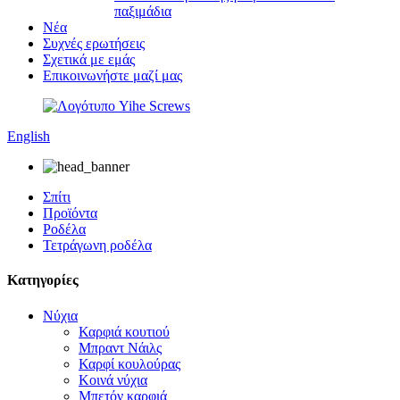
παξιμάδια
Νέα
Συχνές ερωτήσεις
Σχετικά με εμάς
Επικοινωνήστε μαζί μας
English
Σπίτι
Προϊόντα
Ροδέλα
Τετράγωνη ροδέλα
Κατηγορίες
Νύχια
Καρφιά κουτιού
Μπραντ Νάιλς
Καρφί κουλούρας
Κοινά νύχια
Μπετόν καρφιά