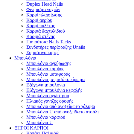
Duplex Head Nails
Φινίρισμα νυχιών
Καρφί πλαισίωσης
Καρφί αερίου
Καρφί παλέτας
Καρφιά δαχτυλιδιού
Καρφιά στέγης
Παπούτσια Nails Tacks
Συνδετήρες περίφραξης Unails
Συρμάτινο καρφί
Μπουλόνια
Μπουλόνια αγκύρωσης
Μπουλόνια κάμψης
Μπουλόνια μεταφοράς
Μπουλόνια με μισό σπείρωμα
Εξάγωνα μπουλόνια
Εξάγωνα μπουλόνια κεφαλής
Μπουλόνια αγκίστρου
Ηλιακός γάντζος οροφής
Μπουλόνια από ανοξείδωτο χάλυβα
Μπουλόνια U από ανοξείδωτο ατσάλι
Μπουλόνια καρφιού
Μπουλόνια U
ΞΗΡΟΙ ΚΑΡΠΟΙ
Καπάκι Παξιμάδι