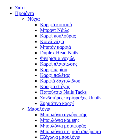
Σπίτι
Προϊόντα
Νύχια
Καρφιά κουτιού
Μπραντ Νάιλς
Καρφί κουλούρας
Κοινά νύχια
Μπετόν καρφιά
Duplex Head Nails
Φινίρισμα νυχιών
Καρφί πλαισίωσης
Καρφί αερίου
Καρφί παλέτας
Καρφιά δαχτυλιδιού
Καρφιά στέγης
Παπούτσια Nails Tacks
Συνδετήρες περίφραξης Unails
Συρμάτινο καρφί
Μπουλόνια
Μπουλόνια αγκύρωσης
Μπουλόνια κάμψης
Μπουλόνια μεταφοράς
Μπουλόνια με μισό σπείρωμα
Εξάγωνα μπουλόνια