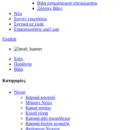
Βίδα σχηματισμού σπειρώματος
Ξύλινες βίδες
Νέα
Συχνές ερωτήσεις
Σχετικά με εμάς
Επικοινωνήστε μαζί μας
English
Σπίτι
Προϊόντα
Βίδα
Κατηγορίες
Νύχια
Καρφιά κουτιού
Μπραντ Νέιλς
Καρφί πηνίου
Κοινά νύχια
Καρφιά από σκυρόδεμα
Καρφιά διπλής κεφαλής
Φινίρισμα Νυχιών