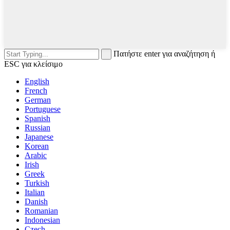
Πατήστε enter για αναζήτηση ή
ESC για κλείσιμο
English
French
German
Portuguese
Spanish
Russian
Japanese
Korean
Arabic
Irish
Greek
Turkish
Italian
Danish
Romanian
Indonesian
Czech