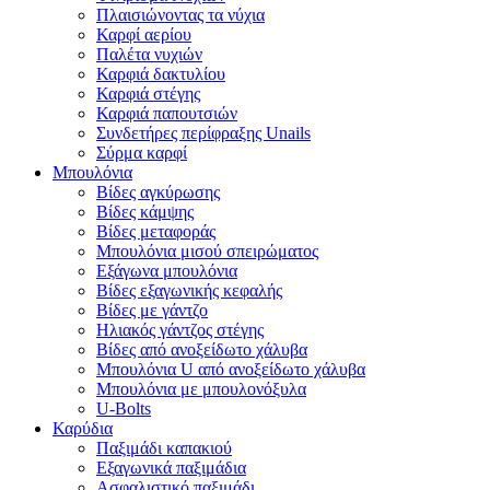
Πλαισιώνοντας τα νύχια
Καρφί αερίου
Παλέτα νυχιών
Καρφιά δακτυλίου
Καρφιά στέγης
Καρφιά παπουτσιών
Συνδετήρες περίφραξης Unails
Σύρμα καρφί
Μπουλόνια
Βίδες αγκύρωσης
Βίδες κάμψης
Βίδες μεταφοράς
Μπουλόνια μισού σπειρώματος
Εξάγωνα μπουλόνια
Βίδες εξαγωνικής κεφαλής
Βίδες με γάντζο
Ηλιακός γάντζος στέγης
Βίδες από ανοξείδωτο χάλυβα
Μπουλόνια U από ανοξείδωτο χάλυβα
Μπουλόνια με μπουλονόξυλα
U-Bolts
Καρύδια
Παξιμάδι καπακιού
Εξαγωνικά παξιμάδια
Ασφαλιστικό παξιμάδι