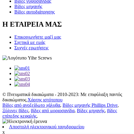
Βίδες γυψοσανίδας
Βίδες μηχανής
Βίδες αυτοδιάτρησης
Η ΕΤΑΙΡΕΙΑ ΜΑΣ
Επικοινωνήστε μαζί μας
Σχετικά με εμάς
Συχνές ερωτήσεις
© Πνευματικά δικαιώματα - 2010-2023: Με επιφύλαξη παντός
δικαιώματος.
Χάρτης ιστότοπου
Βίδες από ανοξείδωτο χάλυβα
,
Βίδες μηχανής Phillips Drive
,
Ξύλινες βίδες
,
βίδες από μοριοσανίδα
,
Βίδες μηχανής
,
βίδες
επίπεδης κεφαλής
,
Αποστολή ηλεκτρονικού ταχυδρομείου
x