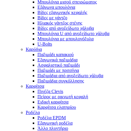
Μπουλόνια μισού σπειρώματος
Εξάγωνα μπουλόνια
Βίδες εξαγωνικής κεφαλής
Βίδες με γάντζο
Ηλιακός γάντζος στέγης
Βίδες από ανοξείδωτο χάλυβα
Μπουλόνια U από ανοξείδωτο χάλυβα
Μπουλόνια με μπουλονόξυλα
U-Bolts
Καρύδια
Παξιμάδι καπακιού
Εξαγωνικά παξιμάδια
Ασφαλιστικό παξιμάδι
Παξιμάδι με πριτσίνια
Παξιμάδια από ανοξείδωτο χάλυβα
Παξιμάδια συγκόλλησης
Καρφίτσα
Πινέζα Clevis
Πείρος με ρικνωτή κεφαλή
Ειδική καρφίτσα
Καρφίτσα ελατηρίου
Ροδέλα
Ροδέλα EPDM
Εξαγωνική ροδέλα
Άλλο πλυντήριο