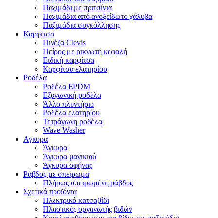
Παξιμάδι με πριτσίνια
Παξιμάδια από ανοξείδωτο χάλυβα
Παξιμάδια συγκόλλησης
Καρφίτσα
Πινέζα Clevis
Πείρος με ρικνωτή κεφαλή
Ειδική καρφίτσα
Καρφίτσα ελατηρίου
Ροδέλα
Ροδέλα EPDM
Εξαγωνική ροδέλα
Άλλο πλυντήριο
Ροδέλα ελατηρίου
Τετράγωνη ροδέλα
Wave Washer
Αγκυρα
Άγκυρα
Άγκυρα μανικιού
Άγκυρα σφήνας
Ράβδος με σπείρωμα
Πλήρως σπειρωμένη ράβδος
Σχετικά προϊόντα
Ηλεκτρικό κατσαβίδι
Πλαστικός οργανωτής βιδών
Κουτί αποθήκευσης για βίδες και παξιμάδια