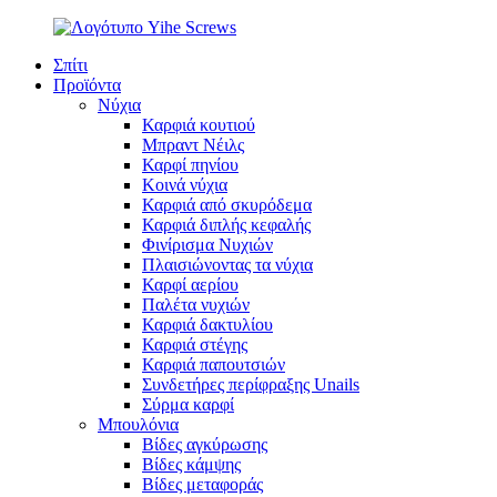
Σπίτι
Προϊόντα
Νύχια
Καρφιά κουτιού
Μπραντ Νέιλς
Καρφί πηνίου
Κοινά νύχια
Καρφιά από σκυρόδεμα
Καρφιά διπλής κεφαλής
Φινίρισμα Νυχιών
Πλαισιώνοντας τα νύχια
Καρφί αερίου
Παλέτα νυχιών
Καρφιά δακτυλίου
Καρφιά στέγης
Καρφιά παπουτσιών
Συνδετήρες περίφραξης Unails
Σύρμα καρφί
Μπουλόνια
Βίδες αγκύρωσης
Βίδες κάμψης
Βίδες μεταφοράς