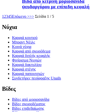
Βίδα από κίτρινη μοριοσανίδα
ψευδαργύρου με επίπεδη κεφαλή
1
2
3
4
5
Επόμενο >
>>
Σελίδα 1 / 5
Νύχια
Καρφιά κουτιού
Μπραντ Νέιλς
Κοινά νύχια
Καρφιά από σκυρόδεμα
Καρφιά διπλής κεφαλής
Φινίρισμα Νυχιών
Καρφιά δακτυλίου
Καρφιά στέγης
Καρφιά παπουτσιών
Συνδετήρες περίφραξης Unails
Βίδες
Βίδες από μοριοσανίδα
Βίδες σκυροδέματος
Βίδες επιβεβαίωσης