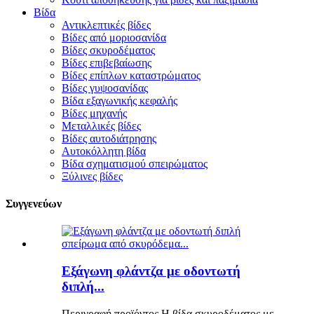
Βίδα
Αντικλεπτικές βίδες
Βίδες από μοριοσανίδα
Βίδες σκυροδέματος
Βίδες επιβεβαίωσης
Βίδες επίπλων καταστρώματος
Βίδες γυψοσανίδας
Βίδα εξαγωνικής κεφαλής
Βίδες μηχανής
Μεταλλικές βίδες
Βίδες αυτοδιάτρησης
Αυτοκόλλητη βίδα
Βίδα σχηματισμού σπειρώματος
Ξύλινες βίδες
Συγγενεύων
Εξάγωνη φλάντζα με οδοντωτή
διπλή...
Περιγραφή προϊόντος Η βίδα σκυροδέματος με