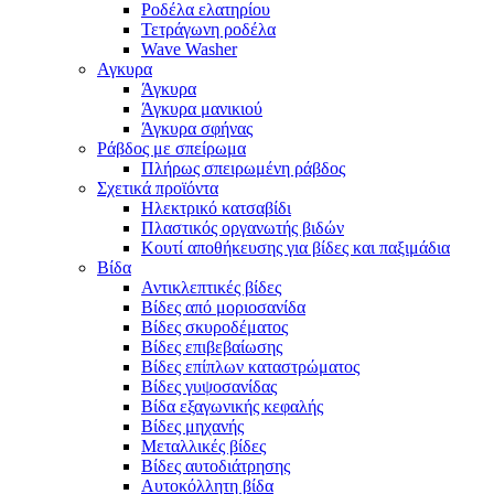
Ροδέλα ελατηρίου
Τετράγωνη ροδέλα
Wave Washer
Αγκυρα
Άγκυρα
Άγκυρα μανικιού
Άγκυρα σφήνας
Ράβδος με σπείρωμα
Πλήρως σπειρωμένη ράβδος
Σχετικά προϊόντα
Ηλεκτρικό κατσαβίδι
Πλαστικός οργανωτής βιδών
Κουτί αποθήκευσης για βίδες και παξιμάδια
Βίδα
Αντικλεπτικές βίδες
Βίδες από μοριοσανίδα
Βίδες σκυροδέματος
Βίδες επιβεβαίωσης
Βίδες επίπλων καταστρώματος
Βίδες γυψοσανίδας
Βίδα εξαγωνικής κεφαλής
Βίδες μηχανής
Μεταλλικές βίδες
Βίδες αυτοδιάτρησης
Αυτοκόλλητη βίδα