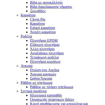
Βίδα με αυτοκόλλητο
Βίδα διαμόρφωσης νήματος
Ξυλοβίδες
Καρφίτσα
Clevis Pin
Καρφίτσα
Ειδική καρφίτσα
Άνοιξη καρφίτσα
Ροδέλα
Πλυντήριο EPDM
Εξάγωνο πλυντήριο
Άλλο πλυντήριο
Ανοιξιάτικο πλυντήριο
Τετράγωνη ροδέλα
Πλυντήριο κυμάτων
Αγκυρα
Πτώση στο Anchor
Άγκυρα μανικιών
Σφήνα Άγκυρα
Ράβδος με σπείρωμα
Ράβδος με πλήρες σπείρωμα
Σχετικά προϊόντα
Ηλεκτρικό κατσαβίδι
Οργανωτής πλαστικών βιδών
Κουτί αποθήκευσης για μπουλόνια και