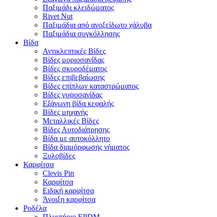
Παξιμάδι κλειδώματος
Rivet Nut
Παξιμάδια από ανοξείδωτο χάλυβα
Παξιμάδια συγκόλλησης
Βίδα
Αντικλεπτικές Βίδες
Βίδες μοριοσανίδας
Βίδες σκυροδέματος
Βίδες επιβεβαίωσης
Βίδες επίπλων καταστρώματος
Βίδες γυψοσανίδας
Εξάγωνη βίδα κεφαλής
Βίδες μηχανής
Μεταλλικές Βίδες
Βίδες Αυτοδιάτρησης
Βίδα με αυτοκόλλητο
Βίδα διαμόρφωσης νήματος
Ξυλοβίδες
Καρφίτσα
Clevis Pin
Καρφίτσα
Ειδική καρφίτσα
Άνοιξη καρφίτσα
Ροδέλα
Πλυντήριο EPDM