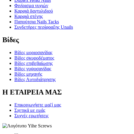
Duplex Head Nails
Φινίρισμα νυχιών
Καρφιά δαχτυλιδιού
Καρφιά στέγης
Παπούτσια Nails Tacks
Συνδετήρες περίφραξης Unails
Βίδες
Βίδες μοριοσανίδας
Βίδες σκυροδέματος
Βίδες επιβεβαίωσης
Βίδες γυψοσανίδας
Βίδες μηχανής
Βίδες Αυτοδιάτρησης
Η ΕΤΑΙΡΕΙΑ ΜΑΣ
Επικοινωνήστε μαζί μας
Σχετικά με εμάς
Συχνές ερωτήσεις