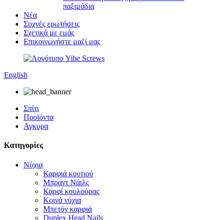
παξιμάδια
Νέα
Συχνές ερωτήσεις
Σχετικά με εμάς
Επικοινωνήστε μαζί μας
English
Σπίτι
Προϊόντα
Αγκυρα
Κατηγορίες
Νύχια
Καρφιά κουτιού
Μπραντ Νάιλς
Καρφί κουλούρας
Κοινά νύχια
Μπετόν καρφιά
Duplex Head Nails