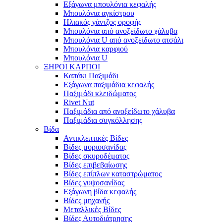
Εξάγωνα μπουλόνια κεφαλής
Μπουλόνια αγκίστρου
Ηλιακός γάντζος οροφής
Μπουλόνια από ανοξείδωτο χάλυβα
Μπουλόνια U από ανοξείδωτο ατσάλι
Μπουλόνια καρφιού
Μπουλόνια U
ΞΗΡΟΙ ΚΑΡΠΟΙ
Καπάκι Παξιμάδι
Εξάγωνα παξιμάδια κεφαλής
Παξιμάδι κλειδώματος
Rivet Nut
Παξιμάδια από ανοξείδωτο χάλυβα
Παξιμάδια συγκόλλησης
Βίδα
Αντικλεπτικές Βίδες
Βίδες μοριοσανίδας
Βίδες σκυροδέματος
Βίδες επιβεβαίωσης
Βίδες επίπλων καταστρώματος
Βίδες γυψοσανίδας
Εξάγωνη βίδα κεφαλής
Βίδες μηχανής
Μεταλλικές Βίδες
Βίδες Αυτοδιάτρησης