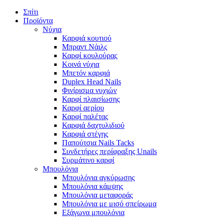
Σπίτι
Προϊόντα
Νύχια
Καρφιά κουτιού
Μπραντ Νάιλς
Καρφί κουλούρας
Κοινά νύχια
Μπετόν καρφιά
Duplex Head Nails
Φινίρισμα νυχιών
Καρφί πλαισίωσης
Καρφί αερίου
Καρφί παλέτας
Καρφιά δαχτυλιδιού
Καρφιά στέγης
Παπούτσια Nails Tacks
Συνδετήρες περίφραξης Unails
Συρμάτινο καρφί
Μπουλόνια
Μπουλόνια αγκύρωσης
Μπουλόνια κάμψης
Μπουλόνια μεταφοράς
Μπουλόνια με μισό σπείρωμα
Εξάγωνα μπουλόνια