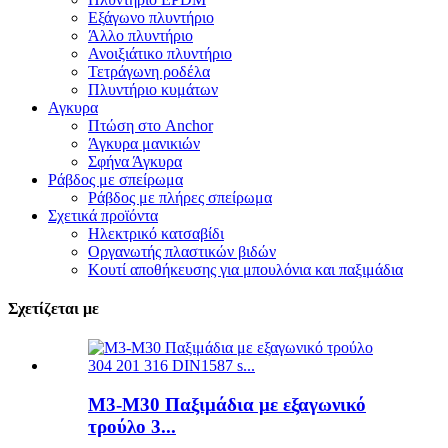
Εξάγωνο πλυντήριο
Άλλο πλυντήριο
Ανοιξιάτικο πλυντήριο
Τετράγωνη ροδέλα
Πλυντήριο κυμάτων
Αγκυρα
Πτώση στο Anchor
Άγκυρα μανικιών
Σφήνα Άγκυρα
Ράβδος με σπείρωμα
Ράβδος με πλήρες σπείρωμα
Σχετικά προϊόντα
Ηλεκτρικό κατσαβίδι
Οργανωτής πλαστικών βιδών
Κουτί αποθήκευσης για μπουλόνια και παξιμάδια
Σχετίζεται με
M3-M30 Παξιμάδια με εξαγωνικό
τρούλο 3...