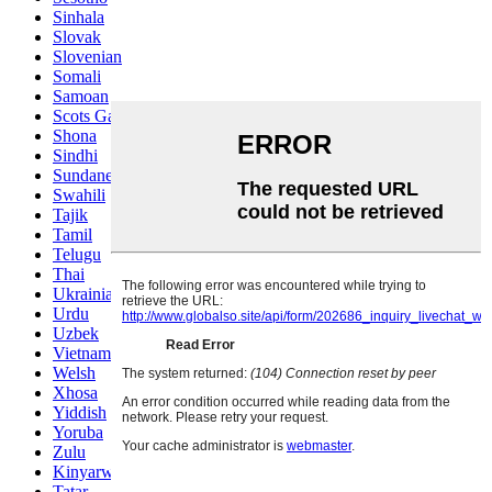
Sinhala
Slovak
Slovenian
Somali
Samoan
Scots Gaelic
Shona
Sindhi
Sundanese
Swahili
Tajik
Tamil
Telugu
Thai
Ukrainian
Urdu
Uzbek
Vietnamese
Welsh
Xhosa
Yiddish
Yoruba
Zulu
Kinyarwanda
Tatar