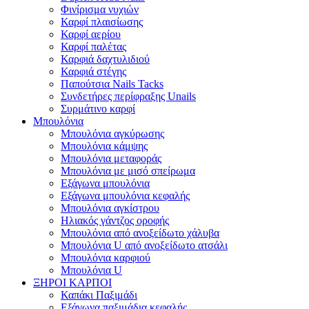
Φινίρισμα νυχιών
Καρφί πλαισίωσης
Καρφί αερίου
Καρφί παλέτας
Καρφιά δαχτυλιδιού
Καρφιά στέγης
Παπούτσια Nails Tacks
Συνδετήρες περίφραξης Unails
Συρμάτινο καρφί
Μπουλόνια
Μπουλόνια αγκύρωσης
Μπουλόνια κάμψης
Μπουλόνια μεταφοράς
Μπουλόνια με μισό σπείρωμα
Εξάγωνα μπουλόνια
Εξάγωνα μπουλόνια κεφαλής
Μπουλόνια αγκίστρου
Ηλιακός γάντζος οροφής
Μπουλόνια από ανοξείδωτο χάλυβα
Μπουλόνια U από ανοξείδωτο ατσάλι
Μπουλόνια καρφιού
Μπουλόνια U
ΞΗΡΟΙ ΚΑΡΠΟΙ
Καπάκι Παξιμάδι
Εξάγωνα παξιμάδια κεφαλής