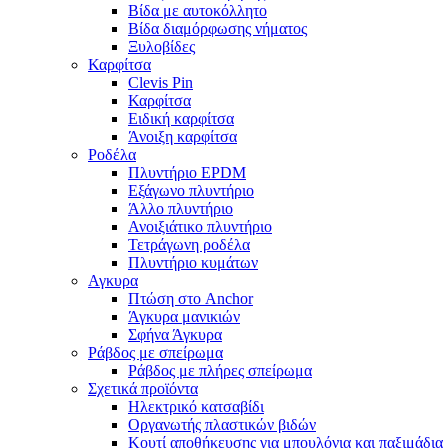
Βίδα με αυτοκόλλητο
Βίδα διαμόρφωσης νήματος
Ξυλοβίδες
Καρφίτσα
Clevis Pin
Καρφίτσα
Ειδική καρφίτσα
Άνοιξη καρφίτσα
Ροδέλα
Πλυντήριο EPDM
Εξάγωνο πλυντήριο
Άλλο πλυντήριο
Ανοιξιάτικο πλυντήριο
Τετράγωνη ροδέλα
Πλυντήριο κυμάτων
Αγκυρα
Πτώση στο Anchor
Άγκυρα μανικιών
Σφήνα Άγκυρα
Ράβδος με σπείρωμα
Ράβδος με πλήρες σπείρωμα
Σχετικά προϊόντα
Ηλεκτρικό κατσαβίδι
Οργανωτής πλαστικών βιδών
Κουτί αποθήκευσης για μπουλόνια και παξιμάδια