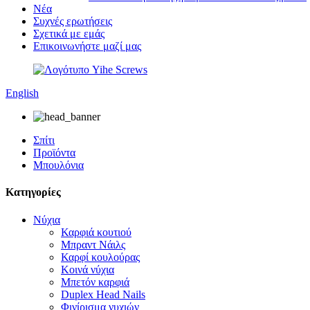
Νέα
Συχνές ερωτήσεις
Σχετικά με εμάς
Επικοινωνήστε μαζί μας
English
Σπίτι
Προϊόντα
Μπουλόνια
Κατηγορίες
Νύχια
Καρφιά κουτιού
Μπραντ Νάιλς
Καρφί κουλούρας
Κοινά νύχια
Μπετόν καρφιά
Duplex Head Nails
Φινίρισμα νυχιών