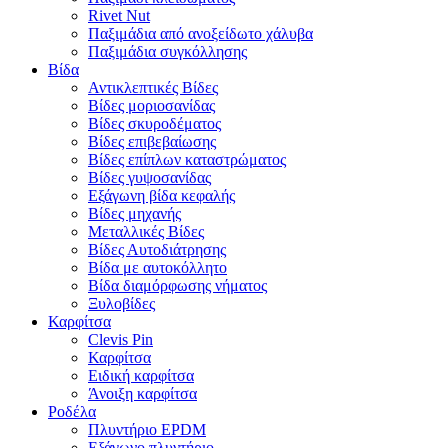
Rivet Nut
Παξιμάδια από ανοξείδωτο χάλυβα
Παξιμάδια συγκόλλησης
Βίδα
Αντικλεπτικές Βίδες
Βίδες μοριοσανίδας
Βίδες σκυροδέματος
Βίδες επιβεβαίωσης
Βίδες επίπλων καταστρώματος
Βίδες γυψοσανίδας
Εξάγωνη βίδα κεφαλής
Βίδες μηχανής
Μεταλλικές Βίδες
Βίδες Αυτοδιάτρησης
Βίδα με αυτοκόλλητο
Βίδα διαμόρφωσης νήματος
Ξυλοβίδες
Καρφίτσα
Clevis Pin
Καρφίτσα
Ειδική καρφίτσα
Άνοιξη καρφίτσα
Ροδέλα
Πλυντήριο EPDM
Εξάγωνο πλυντήριο