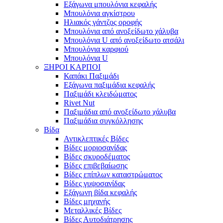
Εξάγωνα μπουλόνια κεφαλής
Μπουλόνια αγκίστρου
Ηλιακός γάντζος οροφής
Μπουλόνια από ανοξείδωτο χάλυβα
Μπουλόνια U από ανοξείδωτο ατσάλι
Μπουλόνια καρφιού
Μπουλόνια U
ΞΗΡΟΙ ΚΑΡΠΟΙ
Καπάκι Παξιμάδι
Εξάγωνα παξιμάδια κεφαλής
Παξιμάδι κλειδώματος
Rivet Nut
Παξιμάδια από ανοξείδωτο χάλυβα
Παξιμάδια συγκόλλησης
Βίδα
Αντικλεπτικές Βίδες
Βίδες μοριοσανίδας
Βίδες σκυροδέματος
Βίδες επιβεβαίωσης
Βίδες επίπλων καταστρώματος
Βίδες γυψοσανίδας
Εξάγωνη βίδα κεφαλής
Βίδες μηχανής
Μεταλλικές Βίδες
Βίδες Αυτοδιάτρησης