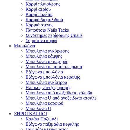
Καρφί πλαισίωσης
Καρφί αερίου
Καρφί παλέτας
Καρφιά δαχτυλιδιού
Καρφιά στέγης
Παπούτσια Nails Tacks
Συνδετήρες περίφραξης Unails
Συρμάτινο καρφί
Μπουλόνια
Μπουλόνια αγκύρωσης
Μπουλόνια κάμψης
Μπουλόνια μεταφοράς
Μπουλόνια με μισό σπείρωμα
Εξάγωνα μπουλόνια
Εξάγωνα μπουλόνια κεφαλής
Μπουλόνια αγκίστρου
Ηλιακός γάντζος οροφής
Μπουλόνια από ανοξείδωτο χάλυβα
Μπουλόνια U από ανοξείδωτο ατσάλι
Μπουλόνια καρφιού
Μπουλόνια U
ΞΗΡΟΙ ΚΑΡΠΟΙ
Καπάκι Παξιμάδι
Εξάγωνα παξιμάδια κεφαλής
Παξιμάδι κλειδώματος