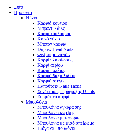
Σπίτι
Προϊόντα
Νύχια
Καρφιά κουτιού
Μπραντ Νάιλς
Καρφί κουλούρας
Κοινά νύχια
Μπετόν καρφιά
Duplex Head Nails
Φινίρισμα νυχιών
Καρφί πλαισίωσης
Καρφί αερίου
Καρφί παλέτας
Καρφιά δαχτυλιδιού
Καρφιά στέγης
Παπούτσια Nails Tacks
Συνδετήρες περίφραξης Unails
Συρμάτινο καρφί
Μπουλόνια
Μπουλόνια αγκύρωσης
Μπουλόνια κάμψης
Μπουλόνια μεταφοράς
Μπουλόνια με μισό σπείρωμα
Εξάγωνα μπουλόνια