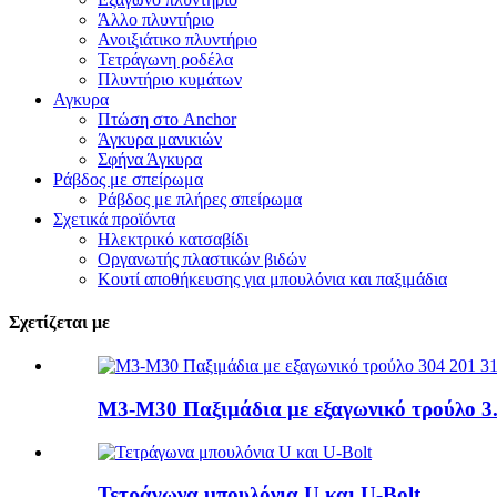
Άλλο πλυντήριο
Ανοιξιάτικο πλυντήριο
Τετράγωνη ροδέλα
Πλυντήριο κυμάτων
Αγκυρα
Πτώση στο Anchor
Άγκυρα μανικιών
Σφήνα Άγκυρα
Ράβδος με σπείρωμα
Ράβδος με πλήρες σπείρωμα
Σχετικά προϊόντα
Ηλεκτρικό κατσαβίδι
Οργανωτής πλαστικών βιδών
Κουτί αποθήκευσης για μπουλόνια και παξιμάδια
Σχετίζεται με
M3-M30 Παξιμάδια με εξαγωνικό τρούλο 3.
Τετράγωνα μπουλόνια U και U-Bolt