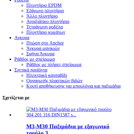
Πλυντήριο EPDM
Εξάγωνο πλυντήριο
Άλλο πλυντήριο
Ανοιξιάτικο πλυντήριο
Τετράγωνη ροδέλα
Πλυντήριο κυμάτων
Αγκυρα
Πτώση στο Anchor
Άγκυρα μανικιών
Σφήνα Άγκυρα
Ράβδος με σπείρωμα
Ράβδος με πλήρες σπείρωμα
Σχετικά προϊόντα
Ηλεκτρικό κατσαβίδι
Οργανωτής πλαστικών βιδών
Κουτί αποθήκευσης για μπουλόνια και παξιμάδια
Σχετίζεται με
M3-M30 Παξιμάδια με εξαγωνικό
τρούλο 3...