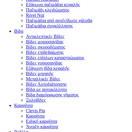
Εξάγωνα παξιμάδια κεφαλής
Παξιμάδι κλειδώματος
Rivet Nut
Παξιμάδια από ανοξείδωτο χάλυβα
Παξιμάδια συγκόλλησης
Βίδα
Αντικλεπτικές Βίδες
Βίδες μοριοσανίδας
Βίδες σκυροδέματος
Βίδες επιβεβαίωσης
Βίδες επίπλων καταστρώματος
Βίδες γυψοσανίδας
Εξάγωνη βίδα κεφαλής
Βίδες μηχανής
Μεταλλικές Βίδες
Βίδες Αυτοδιάτρησης
Βίδα με αυτοκόλλητο
Βίδα διαμόρφωσης νήματος
Ξυλοβίδες
Καρφίτσα
Clevis Pin
Καρφίτσα
Ειδική καρφίτσα
Άνοιξη καρφίτσα
Ροδέλα