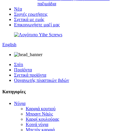
παξιμάδια
Νέα
Συχνές ερωτήσεις
Σχετικά με εμάς
Επικοινωνήστε μαζί μας
English
Σπίτι
Προϊόντα
Σχετικά προϊόντα
Οργανωτής πλαστικών βιδών
Κατηγορίες
Νύχια
Καρφιά κουτιού
Μπραντ Νάιλς
Καρφί κουλούρας
Κοινά νύχια
Μπετόν καρφιά