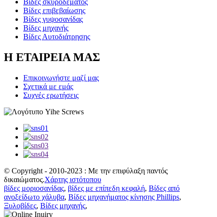
Βίδες σκυροδέματος
Βίδες επιβεβαίωσης
Βίδες γυψοσανίδας
Βίδες μηχανής
Βίδες Αυτοδιάτρησης
Η ΕΤΑΙΡΕΙΑ ΜΑΣ
Επικοινωνήστε μαζί μας
Σχετικά με εμάς
Συχνές ερωτήσεις
© Copyright - 2010-2023 : Με την επιφύλαξη παντός
δικαιώματος.
Χάρτης ιστότοπου
βίδες μοριοσανίδας
,
βίδες με επίπεδη κεφαλή
,
Βίδες από
ανοξείδωτο χάλυβα
,
Βίδες μηχανήματος κίνησης Phillips
,
Ξυλοβίδες
,
Βίδες μηχανής
,