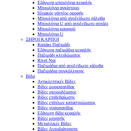
Εξάγωνα μπουλόνια κεφαλής
Μπουλόνια αγκίστρου
Ηλιακός γάντζος οροφής
Μπουλόνια από ανοξείδωτο χάλυβα
Μπουλόνια U από ανοξείδωτο ατσάλι
Μπουλόνια καρφιού
Μπουλόνια U
ΞΗΡΟΙ ΚΑΡΠΟΙ
Καπάκι Παξιμάδι
Εξάγωνα παξιμάδια κεφαλής
Παξιμάδι κλειδώματος
Rivet Nut
Παξιμάδια από ανοξείδωτο χάλυβα
Παξιμάδια συγκόλλησης
Βίδα
Αντικλεπτικές Βίδες
Βίδες μοριοσανίδας
Βίδες σκυροδέματος
Βίδες επιβεβαίωσης
Βίδες επίπλων καταστρώματος
Βίδες γυψοσανίδας
Εξάγωνη βίδα κεφαλής
Βίδες μηχανής
Μεταλλικές Βίδες
Βίδες Αυτοδιάτρησης