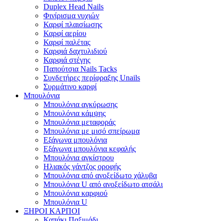
Duplex Head Nails
Φινίρισμα νυχιών
Καρφί πλαισίωσης
Καρφί αερίου
Καρφί παλέτας
Καρφιά δαχτυλιδιού
Καρφιά στέγης
Παπούτσια Nails Tacks
Συνδετήρες περίφραξης Unails
Συρμάτινο καρφί
Μπουλόνια
Μπουλόνια αγκύρωσης
Μπουλόνια κάμψης
Μπουλόνια μεταφοράς
Μπουλόνια με μισό σπείρωμα
Εξάγωνα μπουλόνια
Εξάγωνα μπουλόνια κεφαλής
Μπουλόνια αγκίστρου
Ηλιακός γάντζος οροφής
Μπουλόνια από ανοξείδωτο χάλυβα
Μπουλόνια U από ανοξείδωτο ατσάλι
Μπουλόνια καρφιού
Μπουλόνια U
ΞΗΡΟΙ ΚΑΡΠΟΙ
Καπάκι Παξιμάδι