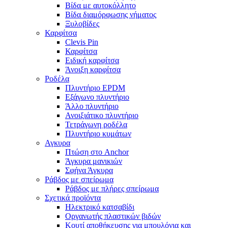
Βίδα με αυτοκόλλητο
Βίδα διαμόρφωσης νήματος
Ξυλοβίδες
Καρφίτσα
Clevis Pin
Καρφίτσα
Ειδική καρφίτσα
Άνοιξη καρφίτσα
Ροδέλα
Πλυντήριο EPDM
Εξάγωνο πλυντήριο
Άλλο πλυντήριο
Ανοιξιάτικο πλυντήριο
Τετράγωνη ροδέλα
Πλυντήριο κυμάτων
Αγκυρα
Πτώση στο Anchor
Άγκυρα μανικιών
Σφήνα Άγκυρα
Ράβδος με σπείρωμα
Ράβδος με πλήρες σπείρωμα
Σχετικά προϊόντα
Ηλεκτρικό κατσαβίδι
Οργανωτής πλαστικών βιδών
Κουτί αποθήκευσης για μπουλόνια και