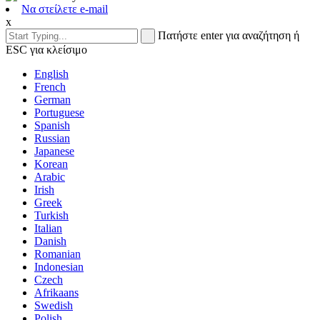
Να στείλετε e-mail
x
Πατήστε enter για αναζήτηση ή
ESC για κλείσιμο
English
French
German
Portuguese
Spanish
Russian
Japanese
Korean
Arabic
Irish
Greek
Turkish
Italian
Danish
Romanian
Indonesian
Czech
Afrikaans
Swedish
Polish