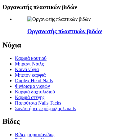
Οργανωτής πλαστικών βιδών
Οργανωτής πλαστικών βιδών
Νύχια
Καρφιά κουτιού
Μπραντ Νάιλς
Κοινά νύχια
Μπετόν καρφιά
Duplex Head Nails
Φινίρισμα νυχιών
Καρφιά δαχτυλιδιού
Καρφιά στέγης
Παπούτσια Nails Tacks
Συνδετήρες περίφραξης Unails
Βίδες
Βίδες μοριοσανίδας