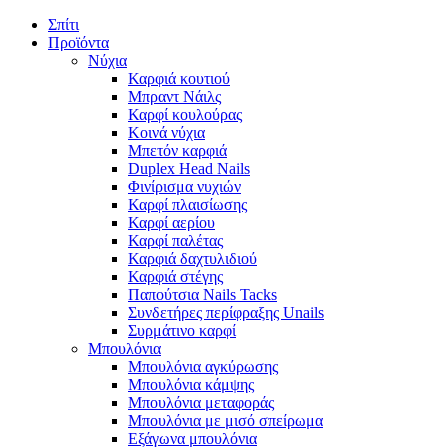
Σπίτι
Προϊόντα
Νύχια
Καρφιά κουτιού
Μπραντ Νάιλς
Καρφί κουλούρας
Κοινά νύχια
Μπετόν καρφιά
Duplex Head Nails
Φινίρισμα νυχιών
Καρφί πλαισίωσης
Καρφί αερίου
Καρφί παλέτας
Καρφιά δαχτυλιδιού
Καρφιά στέγης
Παπούτσια Nails Tacks
Συνδετήρες περίφραξης Unails
Συρμάτινο καρφί
Μπουλόνια
Μπουλόνια αγκύρωσης
Μπουλόνια κάμψης
Μπουλόνια μεταφοράς
Μπουλόνια με μισό σπείρωμα
Εξάγωνα μπουλόνια