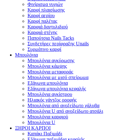
Φινίρισμα νυχιών
Καρφί πλαισίωσης
Καρφί αερίου
Καρφί παλέτας
Καρφιά δαχτυλιδιού
Καρφιά στέγης
Παπούτσια Nails Tacks
Συνδετήρες περίφραξης Unails
Συρμάτινο καρφί
Μπουλόνια
Μπουλόνια αγκύρωσης
Μπουλόνια κάμψης
Μπουλόνια μεταφοράς
Μπουλόνια με μισό σπείρωμα
Εξάγωνα μπουλόνια
Εξάγωνα μπουλόνια κεφαλής
Μπουλόνια αγκίστρου
Ηλιακός γάντζος οροφής
Μπουλόνια από ανοξείδωτο χάλυβα
Μπουλόνια U από ανοξείδωτο ατσάλι
Μπουλόνια καρφιού
Μπουλόνια U
ΞΗΡΟΙ ΚΑΡΠΟΙ
Καπάκι Παξιμάδι
Εξάγωνα παξιμάδια κεφαλής