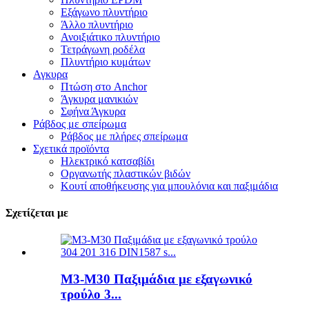
Εξάγωνο πλυντήριο
Άλλο πλυντήριο
Ανοιξιάτικο πλυντήριο
Τετράγωνη ροδέλα
Πλυντήριο κυμάτων
Αγκυρα
Πτώση στο Anchor
Άγκυρα μανικιών
Σφήνα Άγκυρα
Ράβδος με σπείρωμα
Ράβδος με πλήρες σπείρωμα
Σχετικά προϊόντα
Ηλεκτρικό κατσαβίδι
Οργανωτής πλαστικών βιδών
Κουτί αποθήκευσης για μπουλόνια και παξιμάδια
Σχετίζεται με
M3-M30 Παξιμάδια με εξαγωνικό
τρούλο 3...