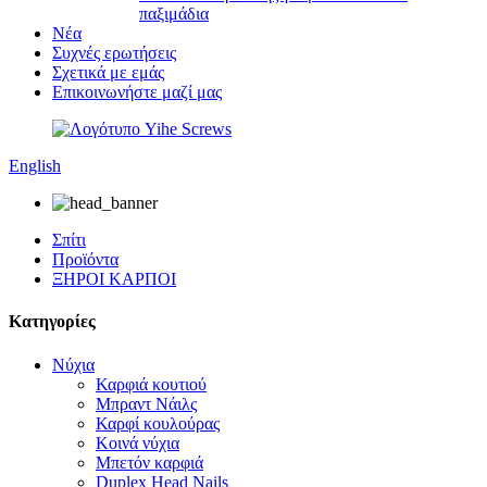
παξιμάδια
Νέα
Συχνές ερωτήσεις
Σχετικά με εμάς
Επικοινωνήστε μαζί μας
English
Σπίτι
Προϊόντα
ΞΗΡΟΙ ΚΑΡΠΟΙ
Κατηγορίες
Νύχια
Καρφιά κουτιού
Μπραντ Νάιλς
Καρφί κουλούρας
Κοινά νύχια
Μπετόν καρφιά
Duplex Head Nails