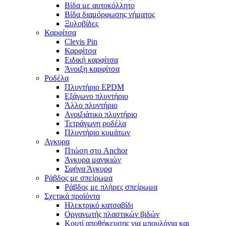
Βίδα με αυτοκόλλητο
Βίδα διαμόρφωσης νήματος
Ξυλοβίδες
Καρφίτσα
Clevis Pin
Καρφίτσα
Ειδική καρφίτσα
Άνοιξη καρφίτσα
Ροδέλα
Πλυντήριο EPDM
Εξάγωνο πλυντήριο
Άλλο πλυντήριο
Ανοιξιάτικο πλυντήριο
Τετράγωνη ροδέλα
Πλυντήριο κυμάτων
Αγκυρα
Πτώση στο Anchor
Άγκυρα μανικιών
Σφήνα Άγκυρα
Ράβδος με σπείρωμα
Ράβδος με πλήρες σπείρωμα
Σχετικά προϊόντα
Ηλεκτρικό κατσαβίδι
Οργανωτής πλαστικών βιδών
Κουτί αποθήκευσης για μπουλόνια και