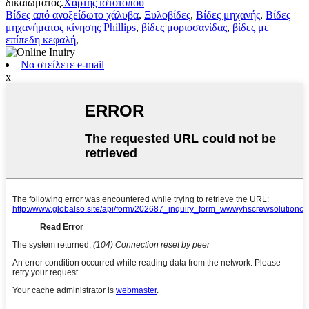
δικαιώματος.
Χάρτης ιστότοπου
Βίδες από ανοξείδωτο χάλυβα
,
Ξυλοβίδες
,
Βίδες μηχανής
,
Βίδες
μηχανήματος κίνησης Phillips
,
βίδες μοριοσανίδας
,
βίδες με
επίπεδη κεφαλή
,
Να στείλετε e-mail
x