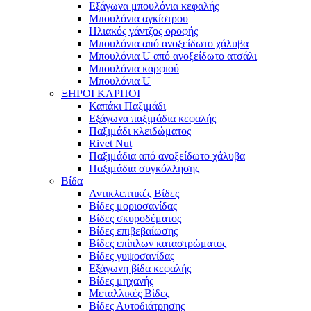
Εξάγωνα μπουλόνια κεφαλής
Μπουλόνια αγκίστρου
Ηλιακός γάντζος οροφής
Μπουλόνια από ανοξείδωτο χάλυβα
Μπουλόνια U από ανοξείδωτο ατσάλι
Μπουλόνια καρφιού
Μπουλόνια U
ΞΗΡΟΙ ΚΑΡΠΟΙ
Καπάκι Παξιμάδι
Εξάγωνα παξιμάδια κεφαλής
Παξιμάδι κλειδώματος
Rivet Nut
Παξιμάδια από ανοξείδωτο χάλυβα
Παξιμάδια συγκόλλησης
Βίδα
Αντικλεπτικές Βίδες
Βίδες μοριοσανίδας
Βίδες σκυροδέματος
Βίδες επιβεβαίωσης
Βίδες επίπλων καταστρώματος
Βίδες γυψοσανίδας
Εξάγωνη βίδα κεφαλής
Βίδες μηχανής
Μεταλλικές Βίδες
Βίδες Αυτοδιάτρησης