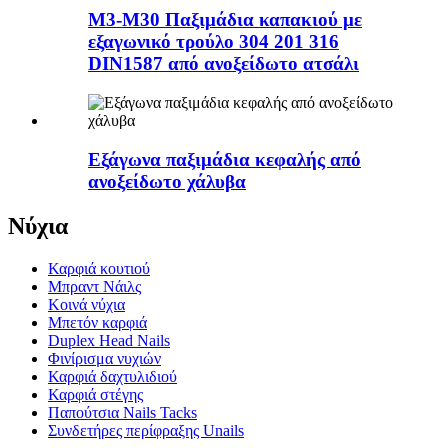
M3-M30 Παξιμάδια καπακιού με
εξαγωνικό τρούλο 304 201 316
DIN1587 από ανοξείδωτο ατσάλι
Εξάγωνα παξιμάδια κεφαλής από
ανοξείδωτο χάλυβα
Νύχια
Καρφιά κουτιού
Μπραντ Νάιλς
Κοινά νύχια
Μπετόν καρφιά
Duplex Head Nails
Φινίρισμα νυχιών
Καρφιά δαχτυλιδιού
Καρφιά στέγης
Παπούτσια Nails Tacks
Συνδετήρες περίφραξης Unails