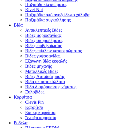
Παξιμάδι κλειδώματος
Rivet Nut
Παξιμάδια από ανοξείδωτο χάλυβα
Παξιμάδια συγκόλλησης
Βίδα
Αντικλεπτικές Βίδες
Βίδες μοριοσανίδας
Βίδες σκυροδέματος
Βίδες επιβεβαίωσης
Βίδες επίπλων καταστρώματος
Βίδες γυψοσανίδας
Εξάγωνη βίδα κεφαλής
Βίδες μηχανής
Μεταλλικές Βίδες
Βίδες Αυτοδιάτρησης
Βίδα με αυτοκόλλητο
Βίδα διαμόρφωσης νήματος
Ξυλοβίδες
Καρφίτσα
Clevis Pin
Καρφίτσα
Ειδική καρφίτσα
Άνοιξη καρφίτσα
Ροδέλα
Πλυντήριο EPDM