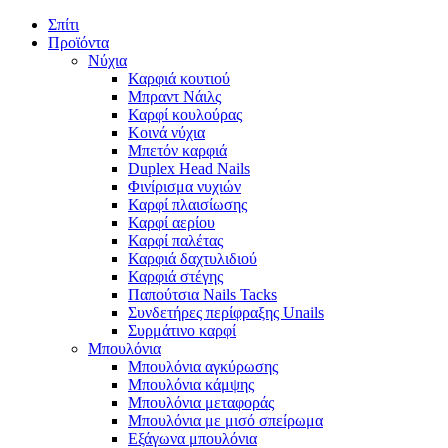
Σπίτι
Προϊόντα
Νύχια
Καρφιά κουτιού
Μπραντ Νάιλς
Καρφί κουλούρας
Κοινά νύχια
Μπετόν καρφιά
Duplex Head Nails
Φινίρισμα νυχιών
Καρφί πλαισίωσης
Καρφί αερίου
Καρφί παλέτας
Καρφιά δαχτυλιδιού
Καρφιά στέγης
Παπούτσια Nails Tacks
Συνδετήρες περίφραξης Unails
Συρμάτινο καρφί
Μπουλόνια
Μπουλόνια αγκύρωσης
Μπουλόνια κάμψης
Μπουλόνια μεταφοράς
Μπουλόνια με μισό σπείρωμα
Εξάγωνα μπουλόνια