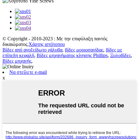
© Copyright - 2010-2023 : Με την επιφύλαξη παντός
δικαιώματος.
Χάρτης ιστότοπου
Βίδες από ανοξείδωτο χάλυβα
,
βίδες μοριοσανίδας
,
βίδες με
επίπεδη κεφαλή
,
Βίδες μηχανήματος κίνησης Phillips
,
Ξυλοβίδες
,
Βίδες μηχανής
,
Να στείλετε e-mail
x