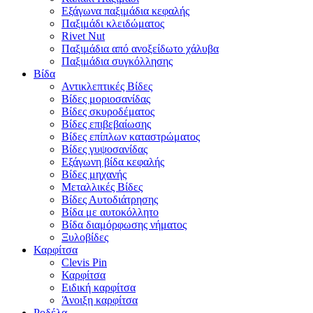
Εξάγωνα παξιμάδια κεφαλής
Παξιμάδι κλειδώματος
Rivet Nut
Παξιμάδια από ανοξείδωτο χάλυβα
Παξιμάδια συγκόλλησης
Βίδα
Αντικλεπτικές Βίδες
Βίδες μοριοσανίδας
Βίδες σκυροδέματος
Βίδες επιβεβαίωσης
Βίδες επίπλων καταστρώματος
Βίδες γυψοσανίδας
Εξάγωνη βίδα κεφαλής
Βίδες μηχανής
Μεταλλικές Βίδες
Βίδες Αυτοδιάτρησης
Βίδα με αυτοκόλλητο
Βίδα διαμόρφωσης νήματος
Ξυλοβίδες
Καρφίτσα
Clevis Pin
Καρφίτσα
Ειδική καρφίτσα
Άνοιξη καρφίτσα
Ροδέλα