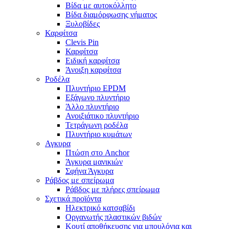
Βίδα με αυτοκόλλητο
Βίδα διαμόρφωσης νήματος
Ξυλοβίδες
Καρφίτσα
Clevis Pin
Καρφίτσα
Ειδική καρφίτσα
Άνοιξη καρφίτσα
Ροδέλα
Πλυντήριο EPDM
Εξάγωνο πλυντήριο
Άλλο πλυντήριο
Ανοιξιάτικο πλυντήριο
Τετράγωνη ροδέλα
Πλυντήριο κυμάτων
Αγκυρα
Πτώση στο Anchor
Άγκυρα μανικιών
Σφήνα Άγκυρα
Ράβδος με σπείρωμα
Ράβδος με πλήρες σπείρωμα
Σχετικά προϊόντα
Ηλεκτρικό κατσαβίδι
Οργανωτής πλαστικών βιδών
Κουτί αποθήκευσης για μπουλόνια και