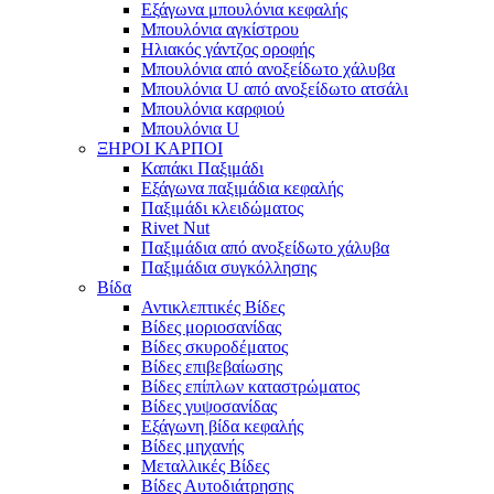
Εξάγωνα μπουλόνια κεφαλής
Μπουλόνια αγκίστρου
Ηλιακός γάντζος οροφής
Μπουλόνια από ανοξείδωτο χάλυβα
Μπουλόνια U από ανοξείδωτο ατσάλι
Μπουλόνια καρφιού
Μπουλόνια U
ΞΗΡΟΙ ΚΑΡΠΟΙ
Καπάκι Παξιμάδι
Εξάγωνα παξιμάδια κεφαλής
Παξιμάδι κλειδώματος
Rivet Nut
Παξιμάδια από ανοξείδωτο χάλυβα
Παξιμάδια συγκόλλησης
Βίδα
Αντικλεπτικές Βίδες
Βίδες μοριοσανίδας
Βίδες σκυροδέματος
Βίδες επιβεβαίωσης
Βίδες επίπλων καταστρώματος
Βίδες γυψοσανίδας
Εξάγωνη βίδα κεφαλής
Βίδες μηχανής
Μεταλλικές Βίδες
Βίδες Αυτοδιάτρησης