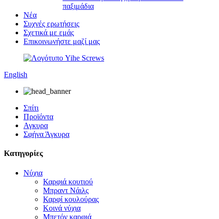
παξιμάδια
Νέα
Συχνές ερωτήσεις
Σχετικά με εμάς
Επικοινωνήστε μαζί μας
English
Σπίτι
Προϊόντα
Αγκυρα
Σφήνα Άγκυρα
Κατηγορίες
Νύχια
Καρφιά κουτιού
Μπραντ Νάιλς
Καρφί κουλούρας
Κοινά νύχια
Μπετόν καρφιά