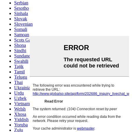
Serbian
Sesotho
Sinhala
Slovak
Slovenian
Somali
Samoan
Scots Gaelic
Shona
Sindhi
Sundanese
Swahili
Tajik
Tamil
Telugu
Thai
Ukrainian
Urdu
Uzbek
Vietnamese
Welsh
Xhosa
Yiddish
Yoruba
Zulu