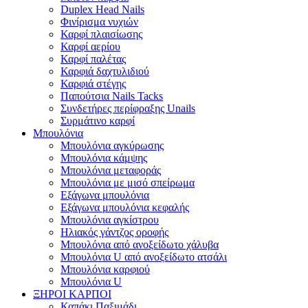
Duplex Head Nails
Φινίρισμα νυχιών
Καρφί πλαισίωσης
Καρφί αερίου
Καρφί παλέτας
Καρφιά δαχτυλιδιού
Καρφιά στέγης
Παπούτσια Nails Tacks
Συνδετήρες περίφραξης Unails
Συρμάτινο καρφί
Μπουλόνια
Μπουλόνια αγκύρωσης
Μπουλόνια κάμψης
Μπουλόνια μεταφοράς
Μπουλόνια με μισό σπείρωμα
Εξάγωνα μπουλόνια
Εξάγωνα μπουλόνια κεφαλής
Μπουλόνια αγκίστρου
Ηλιακός γάντζος οροφής
Μπουλόνια από ανοξείδωτο χάλυβα
Μπουλόνια U από ανοξείδωτο ατσάλι
Μπουλόνια καρφιού
Μπουλόνια U
ΞΗΡΟΙ ΚΑΡΠΟΙ
Καπάκι Παξιμάδι