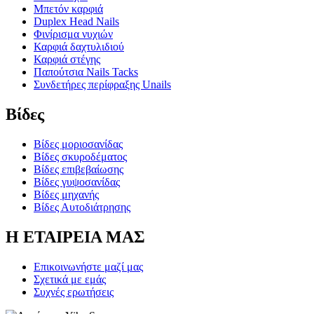
Μπετόν καρφιά
Duplex Head Nails
Φινίρισμα νυχιών
Καρφιά δαχτυλιδιού
Καρφιά στέγης
Παπούτσια Nails Tacks
Συνδετήρες περίφραξης Unails
Βίδες
Βίδες μοριοσανίδας
Βίδες σκυροδέματος
Βίδες επιβεβαίωσης
Βίδες γυψοσανίδας
Βίδες μηχανής
Βίδες Αυτοδιάτρησης
Η ΕΤΑΙΡΕΙΑ ΜΑΣ
Επικοινωνήστε μαζί μας
Σχετικά με εμάς
Συχνές ερωτήσεις