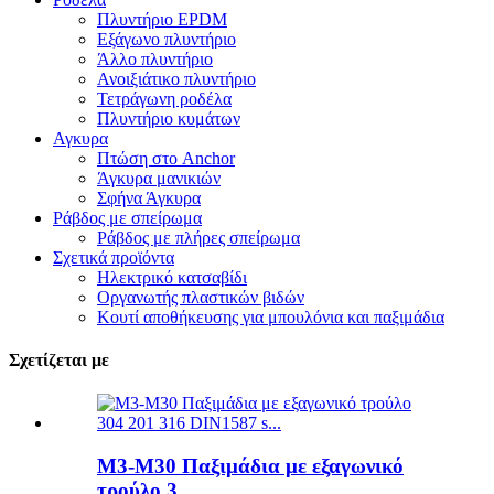
Πλυντήριο EPDM
Εξάγωνο πλυντήριο
Άλλο πλυντήριο
Ανοιξιάτικο πλυντήριο
Τετράγωνη ροδέλα
Πλυντήριο κυμάτων
Αγκυρα
Πτώση στο Anchor
Άγκυρα μανικιών
Σφήνα Άγκυρα
Ράβδος με σπείρωμα
Ράβδος με πλήρες σπείρωμα
Σχετικά προϊόντα
Ηλεκτρικό κατσαβίδι
Οργανωτής πλαστικών βιδών
Κουτί αποθήκευσης για μπουλόνια και παξιμάδια
Σχετίζεται με
M3-M30 Παξιμάδια με εξαγωνικό
τρούλο 3...